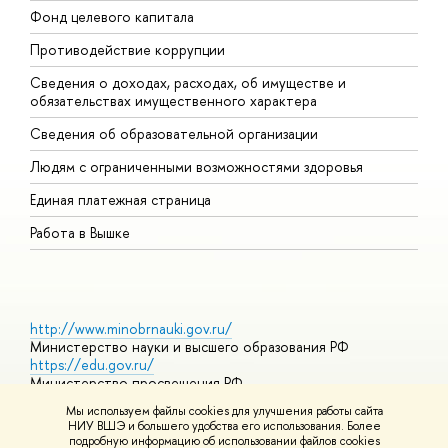
Фонд целевого капитала
Д
Противодействие коррупции
Ц
Сведения о доходах, расходах, об имуществе и
Б
обязательствах имущественного характера
О
Сведения об образовательной организации
О
Людям с ограниченными возможностями здоровья
Единая платежная страница
Работа в Вышке
http://www.minobrnauki.gov.ru/
Министерство науки и высшего образования РФ
https://edu.gov.ru/
Министерство просвещения РФ
https://elearning.hse.ru/mooc
Мы используем файлы cookies для улучшения работы сайта
Массовые открытые онлайн-курсы
НИУ ВШЭ и большего удобства его использования. Более
подробную информацию об использовании файлов cookies