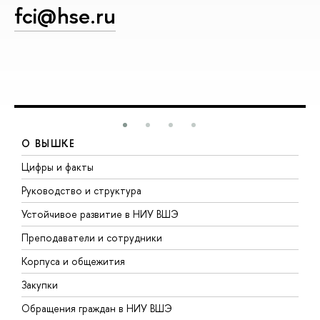
fci@hse.ru
О ВЫШКЕ
Цифры и факты
Л
Руководство и структура
Д
Устойчивое развитие в НИУ ВШЭ
О
Преподаватели и сотрудники
П
Корпуса и общежития
В
Закупки
П
Обращения граждан в НИУ ВШЭ
А