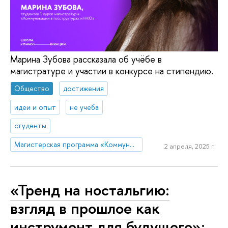
Марина Зубова рассказала об учёбе в
магистратуре и участии в конкурсе на стипендию.
Общество
достижения
идеи и опыт
не учеба
студенты
Магистерская программа «Коммуникации в государственных структурах и НКО»
2 апреля, 2025 г.
«Тренд на ностальгию:
взгляд в прошлое как
инструмент для будущего»: