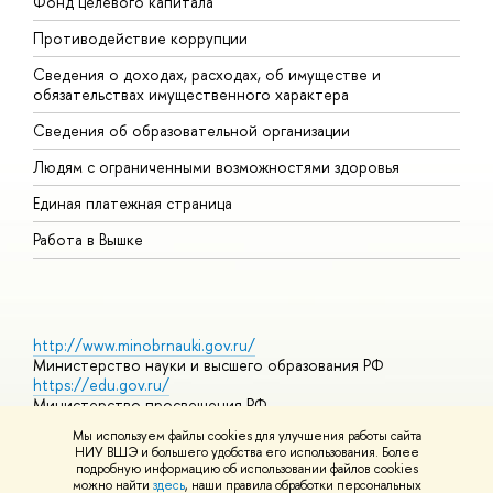
Фонд целевого капитала
Д
Противодействие коррупции
Ц
Сведения о доходах, расходах, об имуществе и
Б
обязательствах имущественного характера
О
Сведения об образовательной организации
О
Людям с ограниченными возможностями здоровья
Единая платежная страница
Работа в Вышке
http://www.minobrnauki.gov.ru/
Министерство науки и высшего образования РФ
https://edu.gov.ru/
Министерство просвещения РФ
https://elearning.hse.ru/mooc
Мы используем файлы cookies для улучшения работы сайта
Массовые открытые онлайн-курсы
НИУ ВШЭ и большего удобства его использования. Более
подробную информацию об использовании файлов cookies
можно найти
здесь
, наши правила обработки персональных