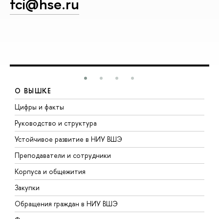
fci@hse.ru
О ВЫШКЕ
Цифры и факты
Л
Руководство и структура
Д
Устойчивое развитие в НИУ ВШЭ
О
Преподаватели и сотрудники
П
Корпуса и общежития
В
Закупки
П
Обращения граждан в НИУ ВШЭ
А