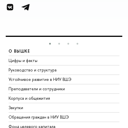
О ВЫШКЕ
Цифры и факты
Л
Руководство и структура
Д
Устойчивое развитие в НИУ ВШЭ
О
Преподаватели и сотрудники
П
Корпуса и общежития
В
Закупки
П
Обращения граждан в НИУ ВШЭ
А
Фонд целевого капитала
Д