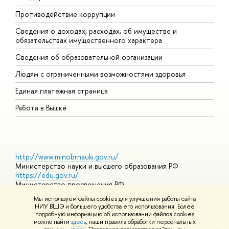
Противодействие коррупции
Ц
Сведения о доходах, расходах, об имуществе и
Б
обязательствах имущественного характера
О
Сведения об образовательной организации
О
Людям с ограниченными возможностями здоровья
Единая платежная страница
Работа в Вышке
http://www.minobrnauki.gov.ru/
Министерство науки и высшего образования РФ
https://edu.gov.ru/
Министерство просвещения РФ
https://elearning.hse.ru/mooc
Мы используем файлы cookies для улучшения работы сайта
Массовые открытые онлайн-курсы
НИУ ВШЭ и большего удобства его использования. Более
подробную информацию об использовании файлов cookies
можно найти
здесь
, наши правила обработки персональных