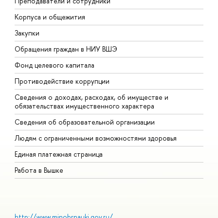
Преподаватели и сотрудники
П
Корпуса и общежития
В
Закупки
П
Обращения граждан в НИУ ВШЭ
А
Фонд целевого капитала
Д
Противодействие коррупции
Ц
Сведения о доходах, расходах, об имуществе и
Б
обязательствах имущественного характера
О
Сведения об образовательной организации
О
Людям с ограниченными возможностями здоровья
Единая платежная страница
Работа в Вышке
http://www.minobrnauki.gov.ru/