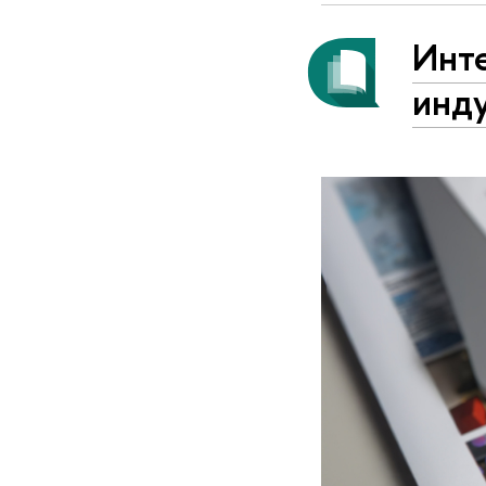
Инт
инд