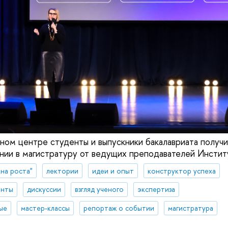
рном центре студенты и выпускники бакалавриата получ
нии в магистратуру от ведущих преподавателей Инстит
на роста"
лектории
идеи и опыт
конструктор успеха
енты
дискуссии
взгляд ученого
экспертиза
ые
мастер-классы
репортаж о событии
магистратура