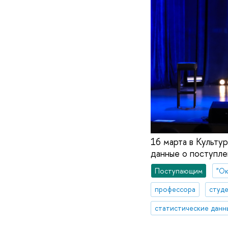
16 марта в Культу
данные о поступле
Поступающим
"Ок
профессора
студ
статистические данн