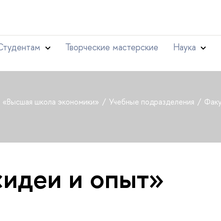
Студентам
Творческие мастерские
Наука
т «Высшая школа экономики»
Учебные подразделения
Факу
«идеи и опыт»