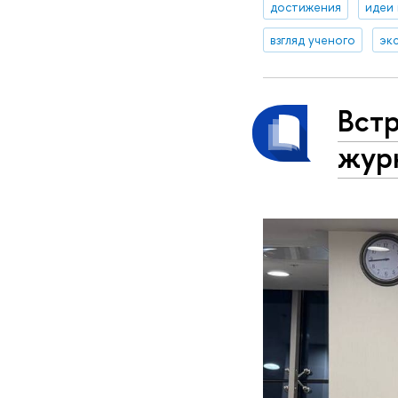
достижения
идеи
взгляд ученого
эк
Вст
жур