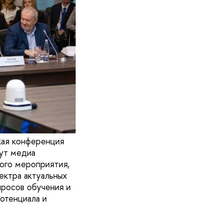
кая конференция
тут медиа
ного мероприятия,
ектра актуальных
просов обучения и
отенциала и