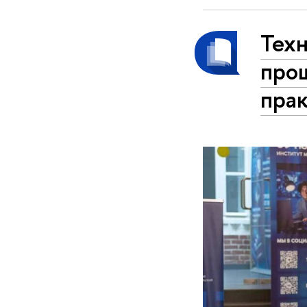
Тех
прош
пра