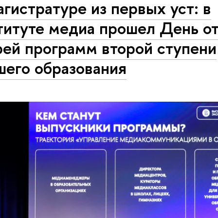
гистратуре из первых уст: в
титуте медиа прошел День о
рей программ второй ступени
шего образования