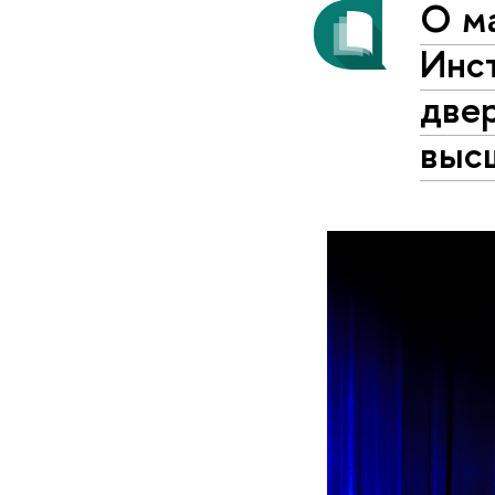
О ма
Инс
две
выс