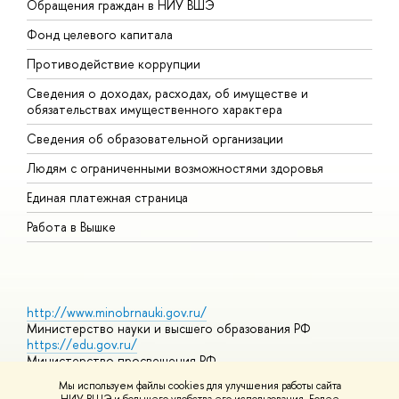
Обращения граждан в НИУ ВШЭ
А
Фонд целевого капитала
Д
Противодействие коррупции
Ц
Сведения о доходах, расходах, об имуществе и
Б
обязательствах имущественного характера
О
Сведения об образовательной организации
О
Людям с ограниченными возможностями здоровья
Единая платежная страница
Работа в Вышке
http://www.minobrnauki.gov.ru/
Министерство науки и высшего образования РФ
https://edu.gov.ru/
Министерство просвещения РФ
https://elearning.hse.ru/mooc
Мы используем файлы cookies для улучшения работы сайта
Массовые открытые онлайн-курсы