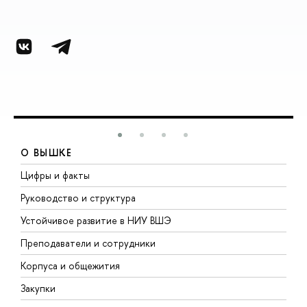
О ВЫШКЕ
Цифры и факты
Л
Руководство и структура
Д
Устойчивое развитие в НИУ ВШЭ
О
Преподаватели и сотрудники
П
Корпуса и общежития
В
Закупки
П