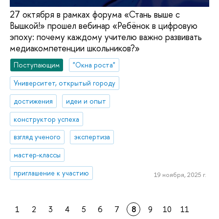
27 октября в рамках форума «Стань выше с
Вышкой!» прошел вебинар «Ребёнок в цифровую
эпоху: почему каждому учителю важно развивать
медиакомпетенции школьников?»
Поступающим
"Окна роста"
Университет, открытый городу
достижения
идеи и опыт
конструктор успеха
взгляд ученого
экспертиза
мастер-классы
приглашение к участию
19 ноября, 2025 г.
1
2
3
4
5
6
7
8
9
10
11