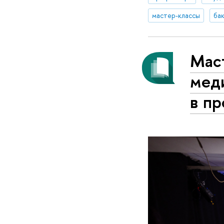
мастер-классы
ба
Мас
меди
в п