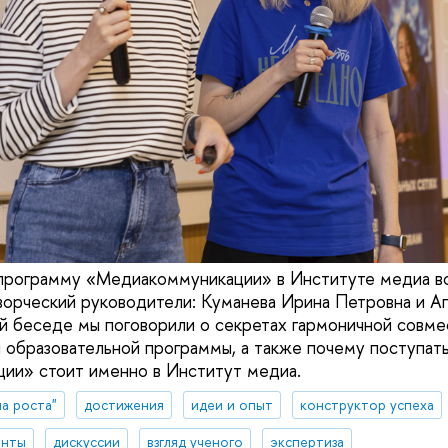
программу «Медиакоммуникации» в Институте медиа во
ворческий руководители: Куманева Ирина Петровна и 
й беседе мы поговорили о секретах гармоничной совме
 образовательной программы, а также почему поступать
ии» стоит именно в Институт медиа.
а роста"
достижения
идеи и опыт
конструктор успеха
енты
дискуссии
взгляд ученого
экспертиза