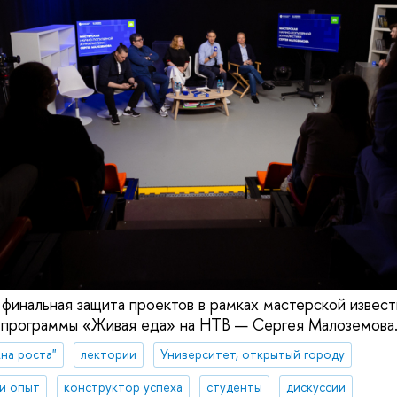
 финальная защита проектов в рамках мастерской извест
а программы «Живая еда» на НТВ — Сергея Малоземова
на роста"
лектории
Университет, открытый городу
 и опыт
конструктор успеха
студенты
дискуссии