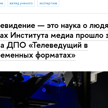
ии
взгляд ученого
экспертиза
евидение — это наука о людя
ах Института медиа прошло 
са ДПО «Телеведущий в
ременных форматах»