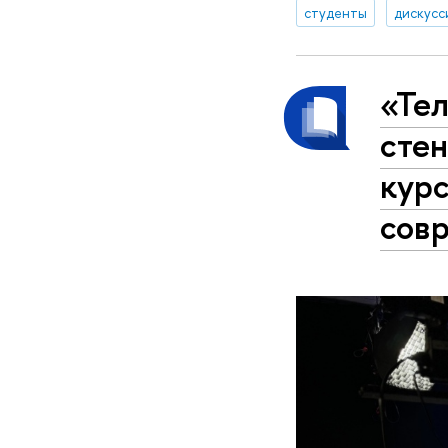
студенты
дискусс
«Тел
стен
кур
сов