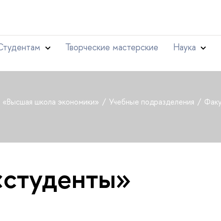
Студентам
Творческие мастерские
Наука
т «Высшая школа экономики»
Учебные подразделения
Факу
«студенты»