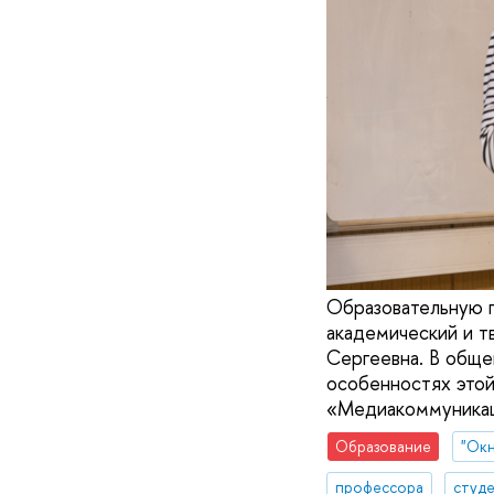
Образовательную 
академический и т
Сергеевна. В обще
особенностях этой
«Медиакоммуникац
Образование
"Окн
профессора
студ