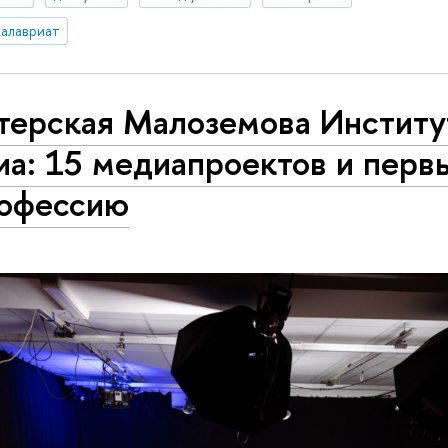
калавриат
терская Малоземова Институ
а: 15 медиапроектов и перв
рофессию