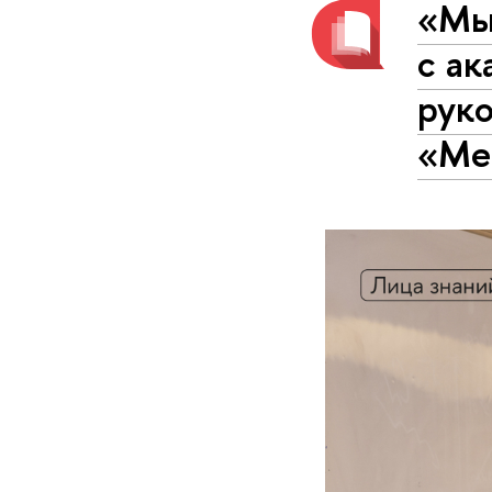
«Мы
с а
рук
«Ме