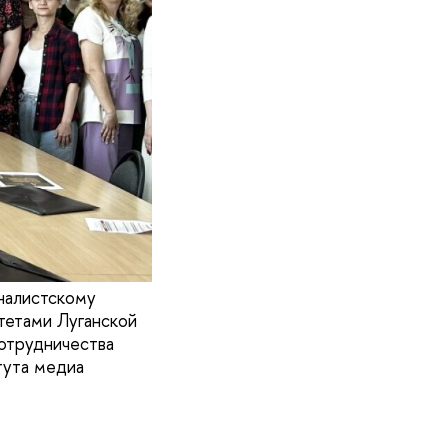
налистскому
тетами Луганской
отрудничества
тута медиа