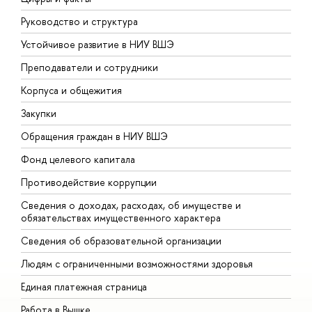
Руководство и структура
Д
Устойчивое развитие в НИУ ВШЭ
О
Преподаватели и сотрудники
П
Корпуса и общежития
В
Закупки
П
Обращения граждан в НИУ ВШЭ
А
Фонд целевого капитала
Д
Противодействие коррупции
Ц
Сведения о доходах, расходах, об имуществе и
Б
обязательствах имущественного характера
О
Сведения об образовательной организации
О
Людям с ограниченными возможностями здоровья
Единая платежная страница
Работа в Вышке