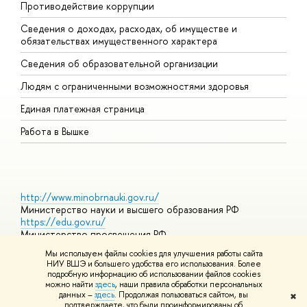
Противодействие коррупции
Ц
Сведения о доходах, расходах, об имуществе и
Б
обязательствах имущественного характера
О
Сведения об образовательной организации
О
Людям с ограниченными возможностями здоровья
Единая платежная страница
Работа в Вышке
http://www.minobrnauki.gov.ru/
Министерство науки и высшего образования РФ
https://edu.gov.ru/
Министерство просвещения РФ
https://elearning.hse.ru/mooc
Мы используем файлы cookies для улучшения работы сайта
Массовые открытые онлайн-курсы
НИУ ВШЭ и большего удобства его использования. Более
подробную информацию об использовании файлов cookies
можно найти
здесь
, наши правила обработки персональных
данных –
здесь
. Продолжая пользоваться сайтом, вы
✖
© НИУ ВШЭ 1993–2026
Адреса и контакты
Условия
подтверждаете, что были проинформированы об