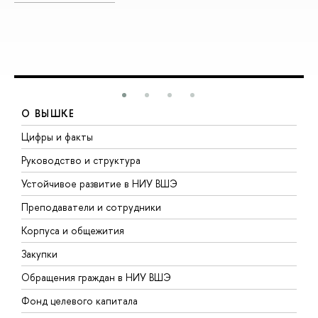
О ВЫШКЕ
Цифры и факты
Л
Руководство и структура
Д
Устойчивое развитие в НИУ ВШЭ
О
Преподаватели и сотрудники
П
Корпуса и общежития
В
Закупки
П
Обращения граждан в НИУ ВШЭ
А
Фонд целевого капитала
Д