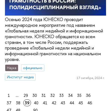
Осенью 2024 года ЮНЕСКО проводит
международное мероприятие под названием
«Глобальная неделя медийной и информационной
грамотности». ЮНЕСКО обращается ко всем
странам, в том числе России, поддержать
проведение «Глобальной недели медийной и
информационной грамотности» на национальном
уровне.
Наука
официально
Институт медиа
17 октября, 2024 г.
1
...
29
30
31
32
33
34
35
36
37
38
39
40
41
42
43
44
45
46
47
48
...
90