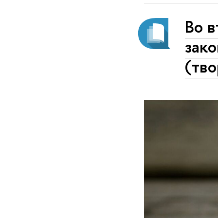
Во в
зако
(тво