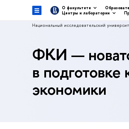
О факультете
Образоват
Центры и лаборатории
Пр
Национальный исследовательский универси
ФКИ — новато
в подготовке 
экономики