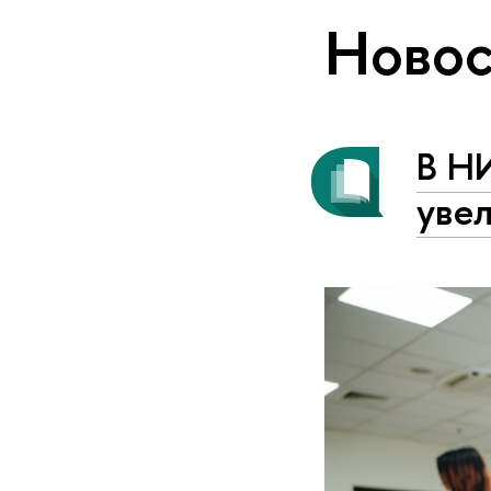
Новос
В Н
уве