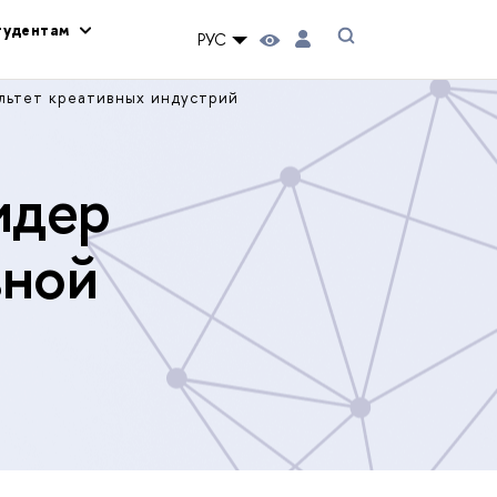
тудентам
РУС
льтет креативных индустрий
идер
вной