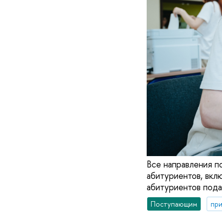
Все направления п
абитуриентов, вкл
абитуриентов пода
Поступающим
при