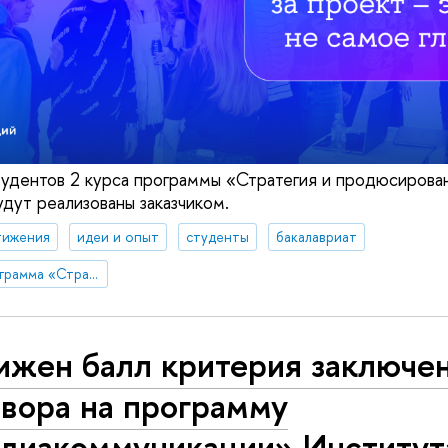
удентов 2 курса программы «Стратегия и продюсирова
дут реализованы заказчиком.
тижения
идеи и опыт
студенты
бакалавриат
Образовательная программа «Стратегия и продюсирование в коммуникациях»
ижен балл критерия заключе
овора на программу
диакоммуникации» Институт