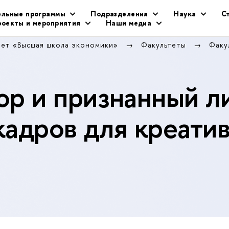
ельные программы
Подразделения
Наука
С
оекты и мероприятия
Наши медиа
тет «Высшая школа экономики»
Факультеты
Факу
р и признанный л
кадров для креати