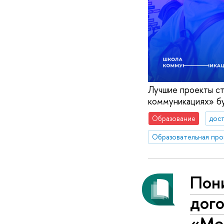
Лучшие проекты ст
коммуникациях» бу
Образование
дос
Пон
дог
«Ме