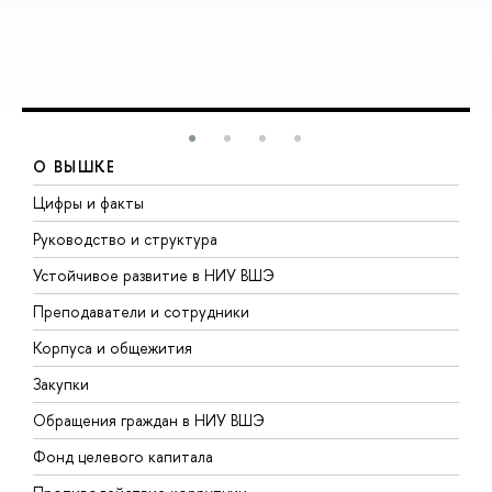
О ВЫШКЕ
Цифры и факты
Л
Руководство и структура
Д
Устойчивое развитие в НИУ ВШЭ
О
Преподаватели и сотрудники
П
Корпуса и общежития
В
Закупки
П
Обращения граждан в НИУ ВШЭ
А
Фонд целевого капитала
Д