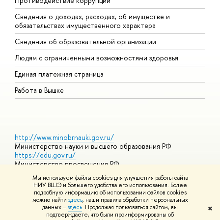
Противодействие коррупции
Ц
Сведения о доходах, расходах, об имуществе и
Б
обязательствах имущественного характера
О
Сведения об образовательной организации
О
Людям с ограниченными возможностями здоровья
Единая платежная страница
Работа в Вышке
http://www.minobrnauki.gov.ru/
Министерство науки и высшего образования РФ
https://edu.gov.ru/
Министерство просвещения РФ
https://elearning.hse.ru/mooc
Мы используем файлы cookies для улучшения работы сайта
Массовые открытые онлайн-курсы
НИУ ВШЭ и большего удобства его использования. Более
подробную информацию об использовании файлов cookies
можно найти
здесь
, наши правила обработки персональных
данных –
здесь
. Продолжая пользоваться сайтом, вы
✖
© НИУ ВШЭ 1993–2026
Адреса и контакты
Условия
подтверждаете, что были проинформированы об
использования материалов
Политика конфиденциальности
Карта