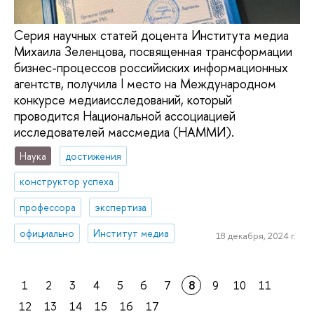
Серия научных статей доцента Института медиа
Михаила Зеленцова, посвященная трансформации
бизнес-процессов российиских информационных
агентств, получила I место на Международном
конкурсе медиаисследований, который
проводится Национальной ассоциацией
исследователей массмедиа (НАММИ).
Наука
достижения
конструктор успеха
профессора
экспертиза
официально
Институт медиа
18 декабря, 2024 г.
1
2
3
4
5
6
7
8
9
10
11
12
13
14
15
16
17