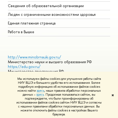
О
Сведения об образовательной организации
О
Людям с ограниченными возможностями здоровья
Единая платежная страница
Работа в Вышке
http://www.minobrnauki.gov.ru/
Министерство науки и высшего образования РФ
https://edu.gov.ru/
Министерство просвещения РФ
https://elearning.hse.ru/mooc
Мы используем файлы cookies для улучшения работы сайта
Массовые открытые онлайн-курсы
НИУ ВШЭ и большего удобства его использования. Более
подробную информацию об использовании файлов cookies
можно найти
здесь
, наши правила обработки персональных
данных –
здесь
. Продолжая пользоваться сайтом, вы
✖
© НИУ ВШЭ 1993–2026
Адреса и контакты
Условия
подтверждаете, что были проинформированы об
использования материалов
Политика конфиденциальности
Карта
использовании файлов cookies сайтом НИУ ВШЭ и согласны
сайта
с нашими правилами обработки персональных данных. Вы
Шрифты HSE Sans и HSE Slab разработаны в
Школе дизайна НИУ
можете отключить файлы cookies в настройках Вашего
ВШЭ
браузера.
Редактору