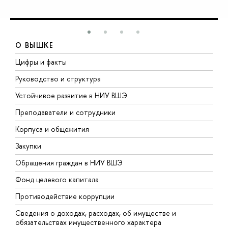
О ВЫШКЕ
Цифры и факты
Л
Руководство и структура
Д
Устойчивое развитие в НИУ ВШЭ
О
Преподаватели и сотрудники
П
Корпуса и общежития
В
Закупки
П
Обращения граждан в НИУ ВШЭ
А
Фонд целевого капитала
Д
Противодействие коррупции
Ц
Сведения о доходах, расходах, об имуществе и
Б
обязательствах имущественного характера