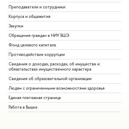
Преподаватели и сотрудники
П
Корпуса и общежития
В
Закупки
П
Обращения граждан в НИУ ВШЭ
А
Фонд целевого капитала
Д
Противодействие коррупции
Ц
Сведения о доходах, расходах, об имуществе и
Б
обязательствах имущественного характера
О
Сведения об образовательной организации
О
Людям с ограниченными возможностями здоровья
Единая платежная страница
Работа в Вышке