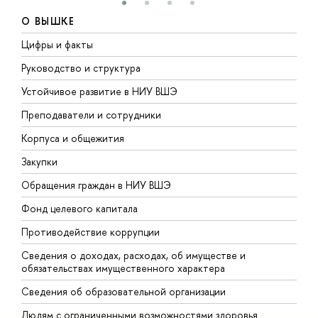
О ВЫШКЕ
Цифры и факты
Л
Руководство и структура
Д
Устойчивое развитие в НИУ ВШЭ
О
Преподаватели и сотрудники
П
Корпуса и общежития
В
Закупки
П
Обращения граждан в НИУ ВШЭ
А
Фонд целевого капитала
Д
Противодействие коррупции
Ц
Сведения о доходах, расходах, об имуществе и
Б
обязательствах имущественного характера
О
Сведения об образовательной организации
О
Людям с ограниченными возможностями здоровья