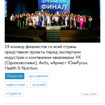
19 команд-финалистов со всей страны
представили проекты перед экспертами
индустрии и компаниями-заказчиками VK
(Одноклассники), Avito, «Арнест ЮниРусь»,
Health & Nutrition.
Общество
достижения
идеи и опыт
не учеба
студенты
2 мая, 2025 г.