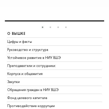
О ВЫШКЕ
Цифры и факты
Л
Руководство и структура
Д
Устойчивое развитие в НИУ ВШЭ
О
Преподаватели и сотрудники
П
Корпуса и общежития
В
Закупки
П
Обращения граждан в НИУ ВШЭ
А
Фонд целевого капитала
Д
Противодействие коррупции
Ц