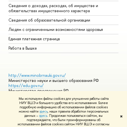
Сведения о доходах, расходах, об имуществе и
Б
обязательствах имущественного характера
О
Сведения об образовательной организации
О
Людям с ограниченными возможностями здоровья
Единая платежная страница
Работа в Вышке
http://www.minobrnauki.gov.ru/
Министерство науки и высшего образования РФ
https://edu.gov.ru/
Министерство просвещения РФ
https://elearning.hse.ru/mooc
Мы используем файлы cookies для улучшения работы сайта
Массовые открытые онлайн-курсы
НИУ ВШЭ и большего удобства его использования. Более
подробную информацию об использовании файлов cookies
можно найти
здесь
, наши правила обработки персональных
данных –
здесь
. Продолжая пользоваться сайтом, вы
✖
© НИУ ВШЭ 1993–2026
Адреса и контакты
Условия
подтверждаете, что были проинформированы об
использования материалов
Политика конфиденциальности
Карта
использовании файлов cookies сайтом НИУ ВШЭ и согласны
сайта