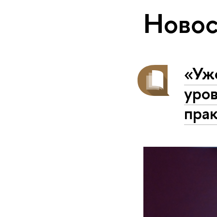
Новос
«Уже
уров
пра