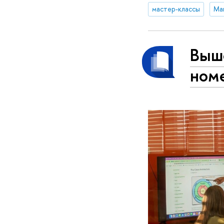
мастер-классы
Выше
номе