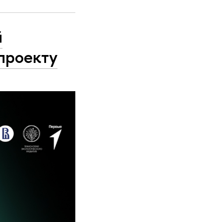
й
 проекту