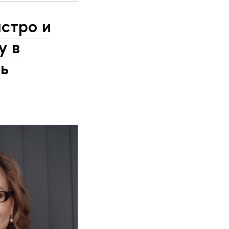
ыстро и
у в
ь