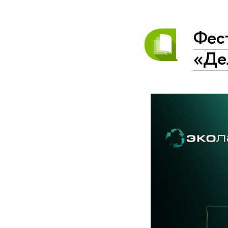
Фес
«Дел