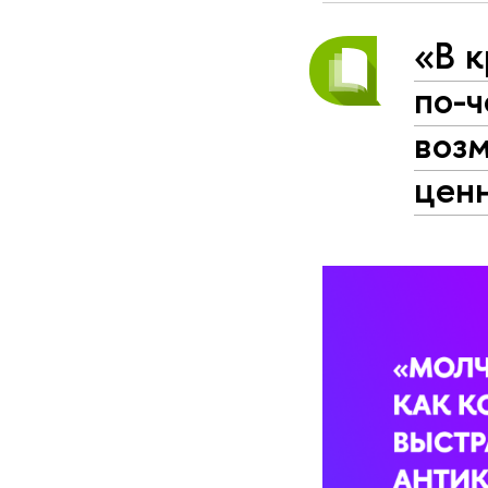
«В к
по-ч
воз
ценн