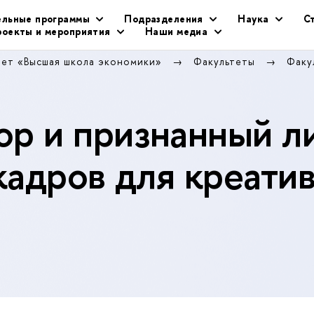
ельные программы
Подразделения
Наука
С
оекты и мероприятия
Наши медиа
тет «Высшая школа экономики»
Факультеты
Факу
р и признанный л
кадров для креати