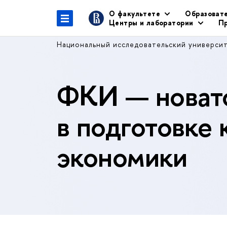
О факультете
Образоват
Центры и лаборатории
Пр
Национальный исследовательский универси
ФКИ — новато
в подготовке 
экономики