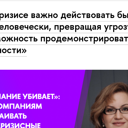
ризисе важно действовать б
еловечески, превращая угроз
можность продемонстрироват
ости»‎