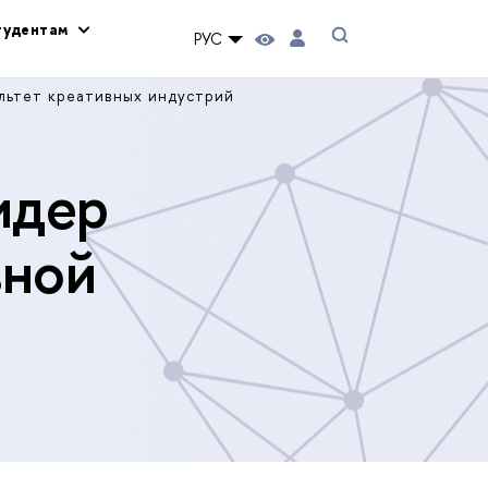
тудентам
РУС
льтет креативных индустрий
идер
вной