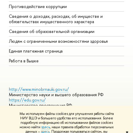
Противодействие коррупции
Ц
Сведения о доходах, расходах, об имуществе и
Б
обязательствах имущественного характера
О
Сведения об образовательной организации
О
Людям с ограниченными возможностями здоровья
Единая платежная страница
Работа в Вышке
http://www.minobrnauki.gov.ru/
Министерство науки и высшего образования РФ
https://edu.gov.ru/
Министерство просвещения РФ
https://elearning.hse.ru/mooc
Мы используем файлы cookies для улучшения работы сайта
Массовые открытые онлайн-курсы
НИУ ВШЭ и большего удобства его использования. Более
подробную информацию об использовании файлов cookies
можно найти
здесь
, наши правила обработки персональных
данных –
здесь
. Продолжая пользоваться сайтом, вы
✖