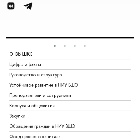
О ВЫШКЕ
Цифры и факты
Л
Руководство и структура
Д
Устойчивое развитие в НИУ ВШЭ
О
Преподаватели и сотрудники
П
Корпуса и общежития
В
Закупки
П
Обращения граждан в НИУ ВШЭ
А
Фонд целевого капитала
Д