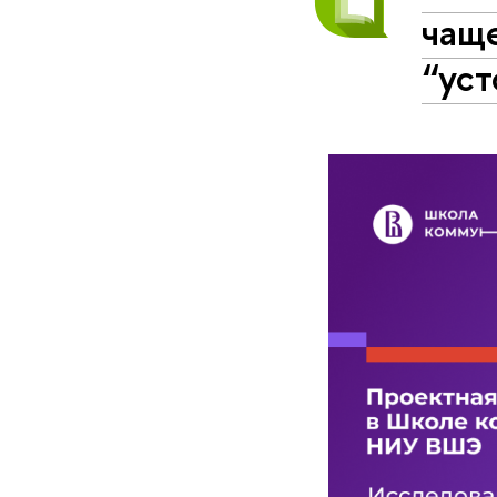
чащ
“ус