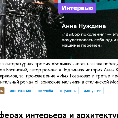
да литературная премия «Большая книга» назвала побед
ел Басинский, автор романа «Подлинная история Анны 
арламов, за произведение «Имя Розанова» и третье ме
ентальный роман «Парижские мальчики в сталинской Мо
нь
достижения
не учеба
студенты
дискуссии
ферах интерьера и архитекту