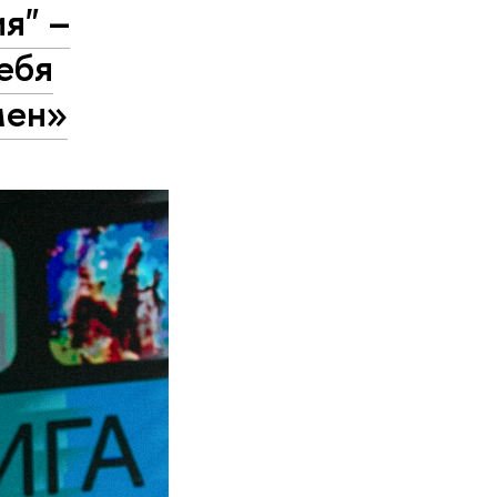
я" –
ебя
мен»