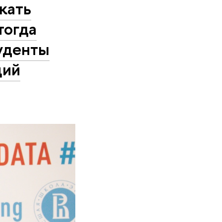
кать
тогда
туденты
ций