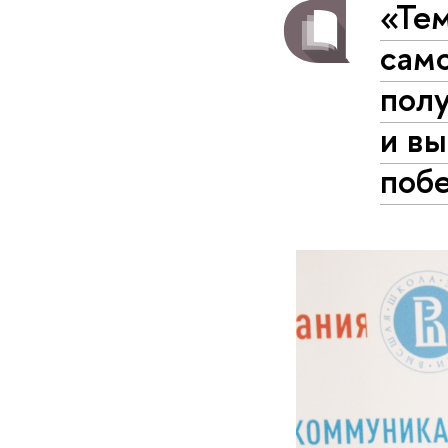
«Те
само
полу
и в
поб