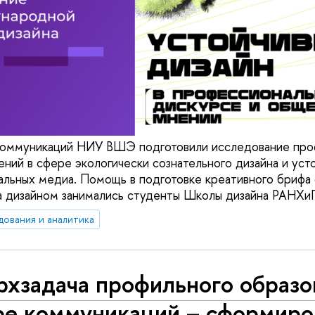
оммуникаций НИУ ВШЭ подготовили исследование про
ний в сфере экологически сознательного дизайна и усто
альных медиа. Помощь в подготовке креативного брифа 
 дизайном занимались студенты Школы дизайна РАНХиГ
дования и аналитика
хзадача профильного образо
ре коммуникаций – сформиро