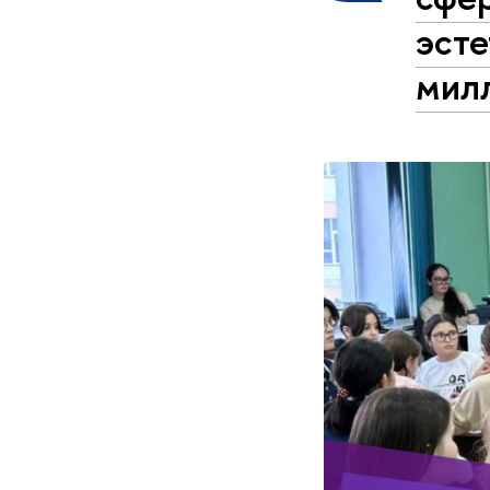
эсте
мил