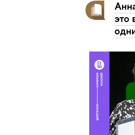
Анн
это 
одн