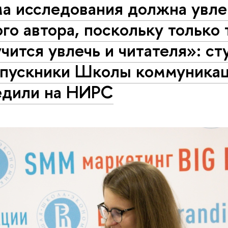
ма исследования должна увле
го автора, поскольку только 
чится увлечь и читателя»: с
ыпускники Школы коммуника
едили на НИРС