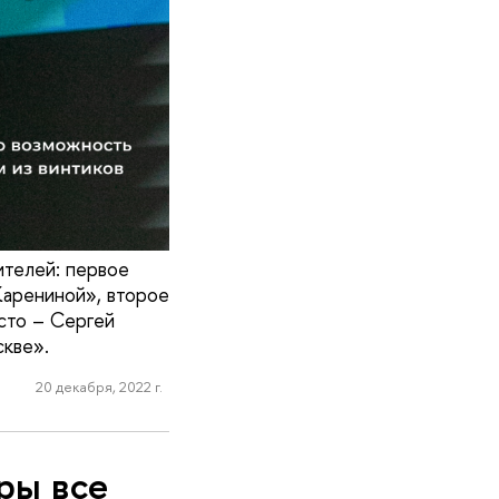
ителей: первое
Карениной», второе
сто – Сергей
скве».
20 декабря, 2022 г.
ры все