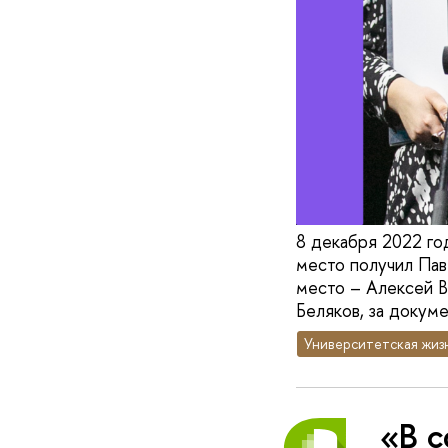
8 декабря 2022 го
место получил Пав
место – Алексей В
Беляков, за докум
Университетская жиз
«В с