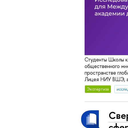
Студенты Школы к
общественного мне
пространстве глоб
Лицея НИУ ВШЭ, а
Экспертиза
иссле
Свер
сфе