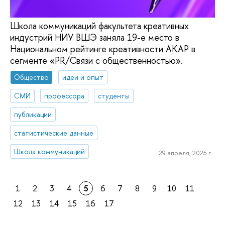
Школа коммуникаций факультета креативных
индустрий НИУ ВШЭ заняла 19-е место в
Национальном рейтинге креативности АКАР в
сегменте «PR/Связи с общественностью».
Общество
идеи и опыт
СМИ
профессора
студенты
публикации
статистические данные
Школа коммуникаций
29 апреля, 2025 г.
1
2
3
4
5
6
7
8
9
10
11
12
13
14
15
16
17