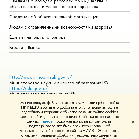
Сведения о доходах, расходах, об имуществе и
Б
обязательствах имущественного характера
О
Сведения об образовательной организации
О
Людям с ограниченными возможностями здоровья
Единая платежная страница
Работа в Вышке
http://www.minobrnauki.gov.ru/
Министерство науки и высшего образования РФ
https://edu.gov.ru/
Министерство просвещения РФ
https://elearning.hse.ru/mooc
Мы используем файлы cookies для улучшения работы сайта
Массовые открытые онлайн-курсы
НИУ ВШЭ и большего удобства его использования. Более
подробную информацию об использовании файлов cookies
можно найти
здесь
, наши правила обработки персональных
данных –
здесь
. Продолжая пользоваться сайтом, вы
✖
© НИУ ВШЭ 1993–2026
Адреса и контакты
Условия
подтверждаете, что были проинформированы об
использования материалов
Политика конфиденциальности
Карта
использовании файлов cookies сайтом НИУ ВШЭ и согласны
сайта
с нашими правилами обработки персональных данных. Вы
Шрифты HSE Sans и HSE Slab разработаны в
Школе дизайна НИУ