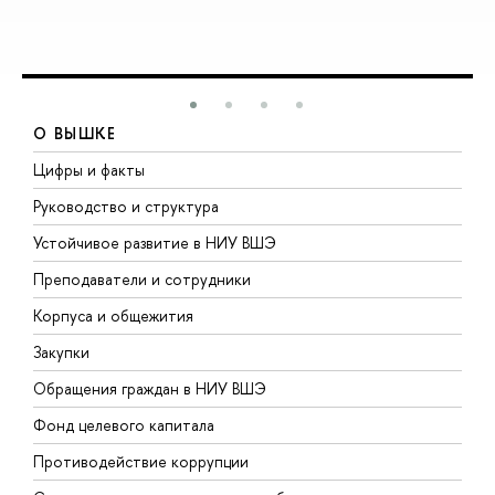
О ВЫШКЕ
Цифры и факты
Л
Руководство и структура
Д
Устойчивое развитие в НИУ ВШЭ
О
Преподаватели и сотрудники
П
Корпуса и общежития
В
Закупки
П
Обращения граждан в НИУ ВШЭ
А
Фонд целевого капитала
Д
Противодействие коррупции
Ц